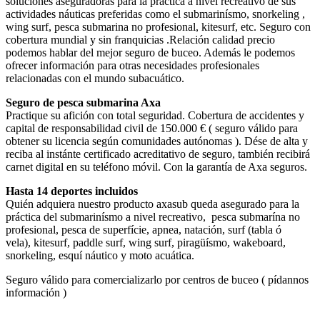
soluciones aseguradoras para la práctica a nivel recreativo de sus
actividades náuticas preferidas como el submarinísmo, snorkeling ,
wing surf, pesca submarina no profesional, kitesurf, etc. Seguro con
cobertura mundial y sin franquicias .Relación calidad precio
podemos hablar del mejor seguro de buceo. Además le podemos
ofrecer información para otras necesidades profesionales
relacionadas con el mundo subacuático.
Seguro de pesca submarina Axa
Practique su afición con total seguridad. Cobertura de accidentes y
capital de responsabilidad civil de 150.000 € ( seguro válido para
obtener su licencia según comunidades autónomas ). Dése de alta y
reciba al instánte certificado acreditativo de seguro, también recibirá
carnet digital en su teléfono móvil. Con la garantía de Axa seguros.
Hasta 14 deportes incluidos
Quién adquiera nuestro producto axasub queda asegurado para la
práctica del submarinísmo a nivel recreativo, pesca submarína no
profesional, pesca de superfície, apnea, natación, surf (tabla ó
vela), kitesurf, paddle surf, wing surf, piragüísmo, wakeboard,
snorkeling, esquí náutico y moto acuática.
Seguro válido para comercializarlo por centros de buceo ( pídannos
información )