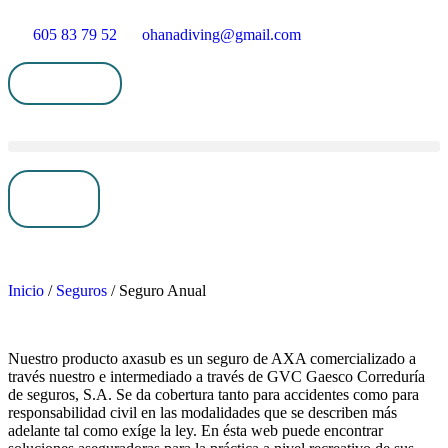
605 83 79 52
ohanadiving@gmail.com
Mi cuenta
0,00
€
0
Inicio
/
Seguros
/ Seguro Anual
Nuestro producto axasub es un seguro de AXA comercializado a
través nuestro e intermediado a través de GVC Gaesco Correduría
de seguros, S.A. Se da cobertura tanto para accidentes como para
responsabilidad civil en las modalidades que se describen más
adelante tal como exíge la ley. En ésta web puede encontrar