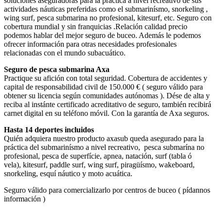
soluciones aseguradoras para la práctica a nivel recreativo de sus
actividades náuticas preferidas como el submarinísmo, snorkeling ,
wing surf, pesca submarina no profesional, kitesurf, etc. Seguro con
cobertura mundial y sin franquicias .Relación calidad precio
podemos hablar del mejor seguro de buceo. Además le podemos
ofrecer información para otras necesidades profesionales
relacionadas con el mundo subacuático.
Seguro de pesca submarina Axa
Practique su afición con total seguridad. Cobertura de accidentes y
capital de responsabilidad civil de 150.000 € ( seguro válido para
obtener su licencia según comunidades autónomas ). Dése de alta y
reciba al instánte certificado acreditativo de seguro, también recibirá
carnet digital en su teléfono móvil. Con la garantía de Axa seguros.
Hasta 14 deportes incluidos
Quién adquiera nuestro producto axasub queda asegurado para la
práctica del submarinísmo a nivel recreativo, pesca submarína no
profesional, pesca de superfície, apnea, natación, surf (tabla ó
vela), kitesurf, paddle surf, wing surf, piragüísmo, wakeboard,
snorkeling, esquí náutico y moto acuática.
Seguro válido para comercializarlo por centros de buceo ( pídannos
información )