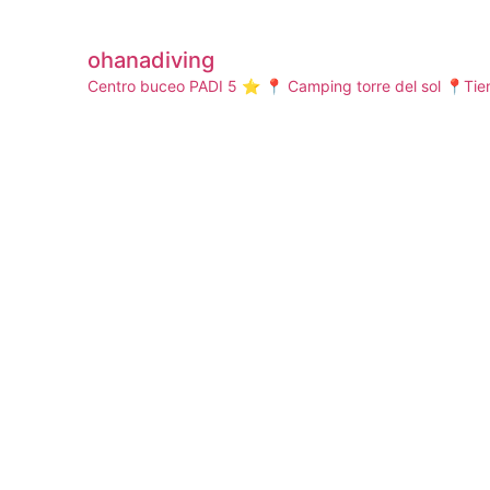
ohanadiving
Centro buceo PADI 5 ⭐️
📍 Camping torre del sol
📍Tien