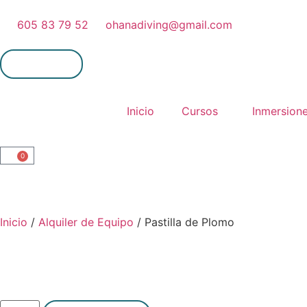
605 83 79 52
ohanadiving@gmail.com
Mi cuenta
Inicio
Cursos
Inmersion
0
Inicio
/
Alquiler de Equipo
/ Pastilla de Plomo