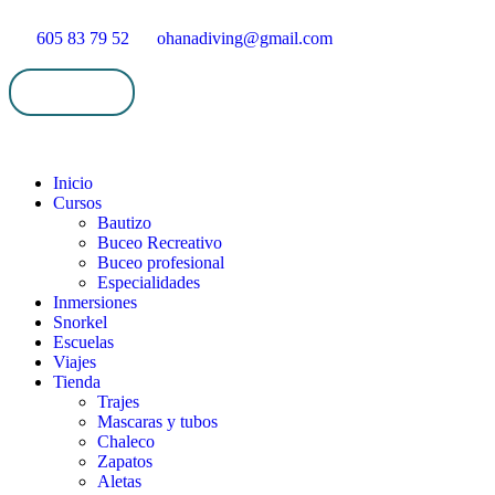
605 83 79 52
ohanadiving@gmail.com
Mi cuenta
Inicio
Cursos
Bautizo
Buceo Recreativo
Buceo profesional
Especialidades
Inmersiones
Snorkel
Escuelas
Viajes
Tienda
Trajes
Mascaras y tubos
Chaleco
Zapatos
Aletas