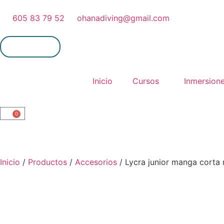
605 83 79 52
ohanadiving@gmail.com
Mi cuenta
Inicio
Cursos
Inmersion
0
Inicio
/
Productos
/
Accesorios
/ Lycra junior manga corta 