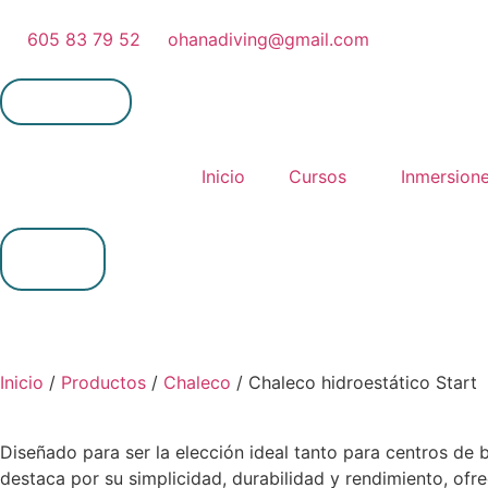
605 83 79 52
ohanadiving@gmail.com
Mi cuenta
Inicio
Cursos
Inmersion
0,00
€
0
Inicio
/
Productos
/
Chaleco
/ Chaleco hidroestático Start
Diseñado para ser la elección ideal tanto para centros de
destaca por su simplicidad, durabilidad y rendimiento, ofr