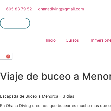
605 83 79 52
ohanadiving@gmail.com
Mi cuenta
Inicio
Cursos
Inmersion
0
Viaje de buceo a Meno
Escapada de Buceo a Menorca – 3 días
En Ohana Diving creemos que bucear es mucho más que sume