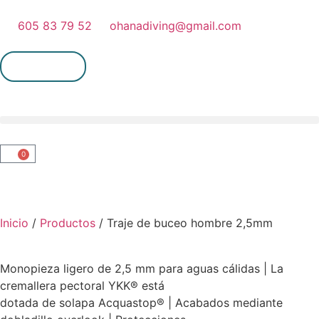
605 83 79 52
ohanadiving@gmail.com
Mi cuenta
0
Inicio
/
Productos
/ Traje de buceo hombre 2,5mm
Monopieza ligero de 2,5 mm para aguas cálidas | La
cremallera pectoral YKK® está
dotada de solapa Acquastop® | Acabados mediante