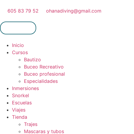
605 83 79 52
ohanadiving@gmail.com
Mi cuenta
Inicio
Cursos
Bautizo
Buceo Recreativo
Buceo profesional
Especialidades
Inmersiones
Snorkel
Escuelas
Viajes
Tienda
Trajes
Mascaras y tubos