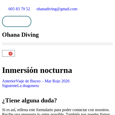
605 83 79 52
ohanadiving@gmail.com
Mi cuenta
Ohana Diving
0
Inmersión nocturna
Anterior
Viaje de Buceo – Mar Rojo 2026
Siguiente
La dragonera
¿Tiene alguna duda?
Si es así, rellena este formulario para poder contactar con nosotros.
Recibe una respuesta lo antes possible. También nos puedes llamar