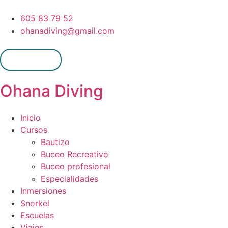
605 83 79 52
ohanadiving@gmail.com
Mi cuenta
Ohana Diving
Inicio
Cursos
Bautizo
Buceo Recreativo
Buceo profesional
Especialidades
Inmersiones
Snorkel
Escuelas
Viajes