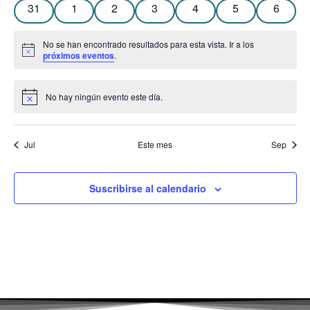
0 eventos
0 eventos
0 eventos
0 eventos
0 eventos
0 eventos
0 event
31
1
2
3
4
5
6
No se han encontrado resultados para esta vista. Ir a los
Aviso
próximos eventos
.
No hay ningún evento este día.
Aviso
Jul
Este mes
Sep
Suscribirse al calendario